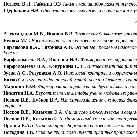
Поздеев В.Л., Гайсина О.З.
Анализ масштабов развития тенев
Щербакова Н.В.
Обеспечение экономической безопасности в 
Александров М.В., Иванов В.В.
Технология банковского креди
Белова М.Т.
Востребованность банковских вкладов на россий
Варламова В.А., Тихонова А.В.
Основные проблемы налогооб
России
Варфоломеева В.А., Иванова Н.А.
Формирование цифровой эк
Варфоломеева В.А., Конуркина Е.В.
Банковские инновации: 
Зуева А.С.,
Разуваева А.О.
Налоговый контроль и современн
Котов С.С.
Фактор финансовой устойчивости бизнеса и его ро
Маринич Ю.В.
Формирование и реализация функций казначейс
Никитин Н.А.
Вероятностные методы учета модельных рисков
Носков В.В., Дубков В.А.
Импортозамещение в условиях фина
отрасли
Носков В.В., Казымов Э.А.
Финансово-экономические и социа
Носков В.В., Казымов И.А.
Финансовый кризис как этап ра
Орлова В.А.
Облачная трансформация банковских экосистем
Погодина Т.В.
Влияние финансово-инвестиционных процессов н