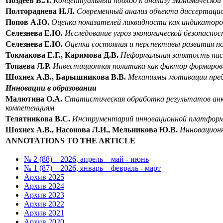
Поздеев В.Л.
Концептуальный подход к анализу экономической
Полтораднева Н.Л.
Современный анализ объекта диссертацио
Попов А.Ю.
Оценка показателей ликвидности как индикаторов
Селезнева Е.Ю.
Исследование угроз экономической безопасн
Селезнева Е.Ю.
Оценка состояния и перспективы развития по
Токмакова Е.Г., Каримова Д.В.
Неформальная занятость насе
Топаева Л.Р.
Инвестиционная политика как фактор формирова
Шохнех А.В., Барышникова В.В.
Механизмы мотивации предп
Инновации в образовании
Малютина О.А.
Статистическая обработка результатов анке
компетенциям
Телятникова В.С.
Инструментарий инновационной платформы
Шохнех А.В., Насонова Л.И., Мельникова Ю.В.
Инновационн
ANNOTATIONS
TO
THE
ARTICLE
№ 2 (88) – 2026, апрель – май - июнь
№ 1 (87) – 2026, январь – февраль - март
Архив 2025
Архив 2024
Архив 2023
Архив 2022
Архив 2021
Архив 2020