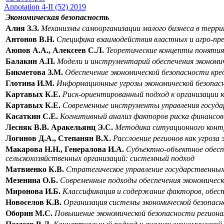
Annotation 4-II (52) 2019
Экономическая безопасность
Алия З.З.
Механизмы самоорганизации малого бизнеса в терри
Антонов В.Н.
Специфика взаимодействия властных и агро-пр
Аюпов А.А., Алексеев С.Л.
Теоретические концепты понятия 
Балакин А.П.
Модели и инструментарий обеспечения экономич
Бикметова З.М.
Обеспечение экономической безопасности кре
Глотина И.М.
Информационные угрозы экономической безопас
Картавых К.Е.
Риск-ориентированный подход к организации 
Картавых К.Е.
Современные инструменты управления государ
Касаткин С.Е.
Когнитивный анализ факторов риска финансов
Лесняк В.В. Аракельянц Э.С.
Методика ситуационного контро
Логинов Д.А., Степанян В.Х.
Расслоение регионов как угроза
Макарова Н.Н., Генералова И.А.
Субъектно-объектное обеспе
сельскохозяйственных организаций: системный подход
Матвиенко К.В.
Стратегическое управление государственным
Мезенина О.Б.
Современные подходы обеспечения экономическ
Миронова И.Б.
Классификация и содержание факторов, обес
Новоселов К.В.
Организация системы экономической безопас
Оборин М.С.
Повышение экономической безопасности региона