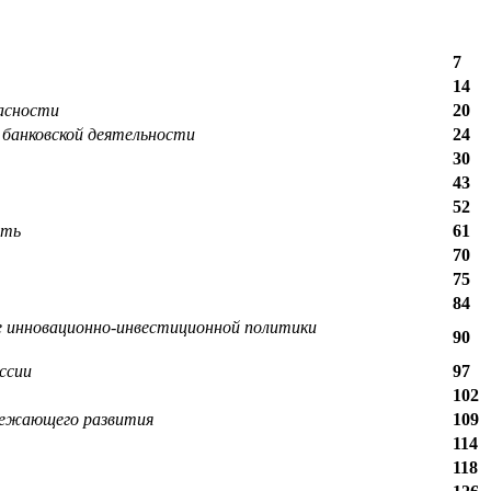
7
14
асности
20
 банковской деятельности
24
30
43
52
сть
61
70
75
84
е инновационно-инвестиционной политики
90
ссии
97
102
режающего развития
109
114
118