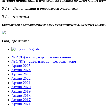
Журнал принимает к публикации статьи по следующим науч
5.2.3 – Региональная и отраслевая экономика
5.2.4 – Финансы
Приглашаем Вас уважаемые коллеги к сотрудничеству, надеемся увидет
Language
Russian
English
№ 2 (88) – 2026, апрель – май - июнь
№ 1 (87) – 2026, январь – февраль - март
Архив 2025
Архив 2024
Архив 2023
Архив 2022
Архив 2021
Архив 2020
Архив 2019
Архив 2018
Архив 2017
Архив 2021